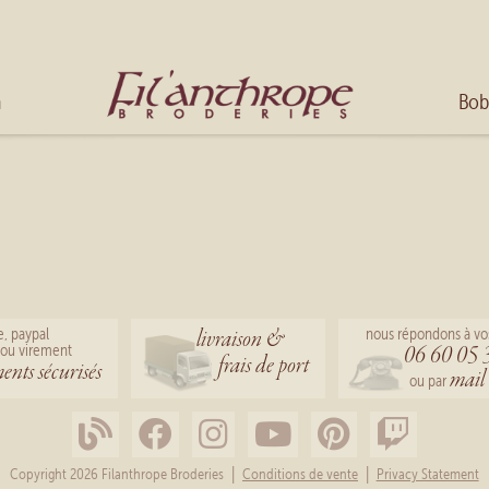
Multicolored threads
Home
h
Bob
livraison &
e, paypal
nous répondons à vo
06 60 05 
ou virement
frais de port
ents sécurisés
mail
ou par
|
|
Copyright 2026 Filanthrope Broderies
Conditions de vente
Privacy Statement