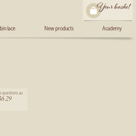
Your basket
bin lace
New products
Academy
s questions au
36 29