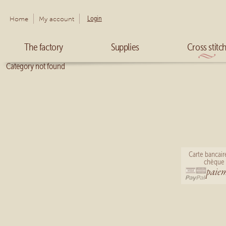
Login
Home
My account
The factory
Supplies
Cross stitc
Category not found
Carte bancair
chèque 
paiem