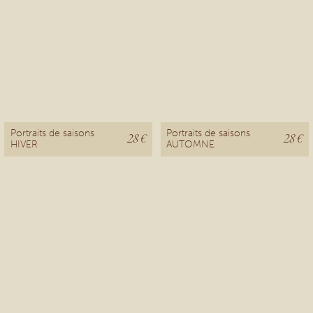
Portraits de saisons
Portraits de saisons
28 €
28 €
HIVER
AUTOMNE