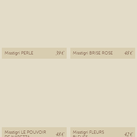
39 €
48 €
Misstigri PERLE
Misstigri BRISE ROSE
Misstigri LE POUVOIR
Misstigri FLEURS
48 €
42 €
DE NAREZZA
BLEUES