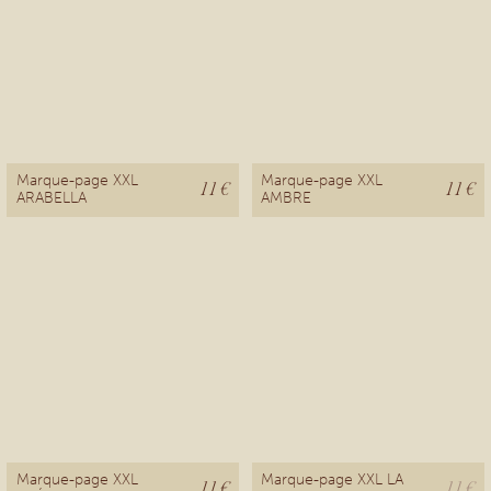
Marque-page XXL
Marque-page XXL
11 €
11 €
ARABELLA
AMBRE
Marque-page XXL
Marque-page XXL LA
11 €
11 €