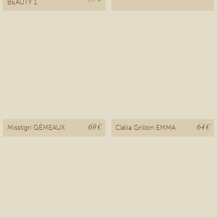
BEAUTY 1
69 €
64 €
Misstigri GÉMEAUX
Clélia Grillon EMMA