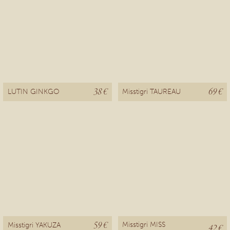
38 €
69 €
LUTIN GINKGO
Misstigri TAUREAU
59 €
Misstigri MISS
Misstigri YAKUZA
42 €