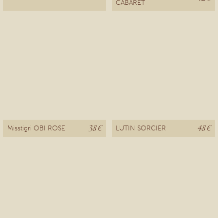
CABARET
38 €
48 €
Misstigri OBI ROSE
LUTIN SORCIER