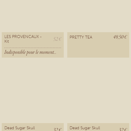
49,50 €
LES PROVENCAUX -
PRETTY TEA
52 €
Kit
Indisponible pour le moment...
Dead Sugar Skull
Dead Sugar Skull
32 €
32 €