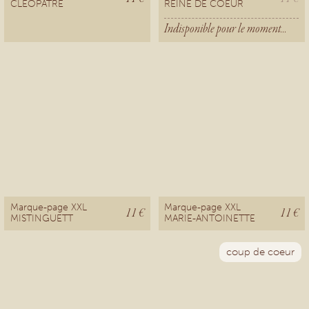
CLÉOPATRE
REINE DE COEUR
Indisponible pour le moment...
Marque-page XXL
Marque-page XXL
11 €
11 €
MISTINGUETT
MARIE-ANTOINETTE
coup de coeur