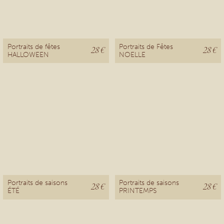
Portraits de fêtes
Portraits de Fêtes
28 €
28 €
HALLOWEEN
NOELLE
Portraits de saisons
Portraits de saisons
28 €
28 €
ÉTÉ
PRINTEMPS