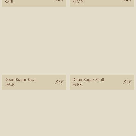
KARL
KEVIN
Dead Sugar Skull
Dead Sugar Skull
32 €
32 €
JACK
MIKE