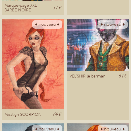
Marque-page XXL
11 €
BARBE NOIRE
♦ nouveau ♦
♦ nouveau ♦
64 €
VEL'SHIR le barman
69 €
Misstigri SCORPION
♦ nouveau ♦
♦ nouveau ♦