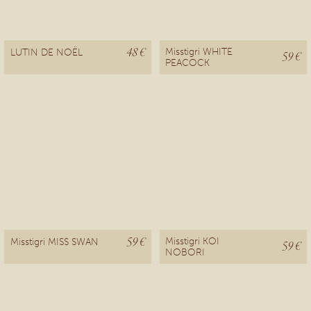
48 €
Misstigri WHITE
LUTIN DE NOËL
59 €
PEACOCK
59 €
Misstigri KOI
Misstigri MISS SWAN
59 €
NOBORI