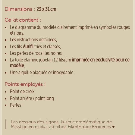
Dimensions :
23 x 31 cm
Ce kit contient :
Le diagramme du modèle clairement imprimé en symboles rouges
et noirs,
Les instructions détaillées,
Les fils
Aurifil
triés et classés,
Les perles de rocailles noires
La toile étamine jobelan 12 fils/cm
imprimée en exclusivité pour ce
modèle
,
Une aiguille plaquée or inoxydable.
Points employés :
Point de croix
Point arrière / point long
Perles
Les dessous des signes
, la série emblématique de
Misstigri en exclusivité chez Filanthrope Broderies ♥