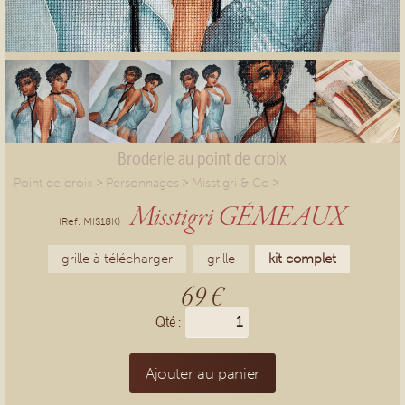
Broderie au point de croix
>
>
>
Point de croix
Personnages
Misstigri & Co
Misstigri GÉMEAUX
(Ref. MIS18K)
grille à télécharger
grille
kit complet
69 €
Qté :
Ajouter au panier