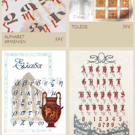
59 €
TOLÈDE
ALPHABET
59 €
ARMENIEN