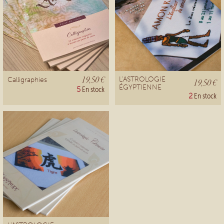
19,50 €
L'ASTROLOGIE
Calligraphies
19,50 €
ÉGYPTIENNE
5
En stock
2
En stock