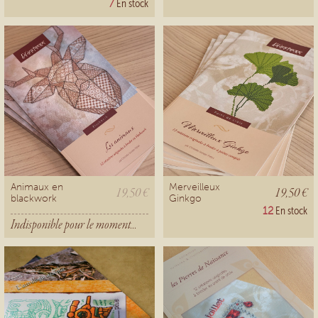
7
En stock
Animaux en
Merveilleux
19,50 €
19,50 €
blackwork
Ginkgo
12
En stock
Indisponible pour le moment...