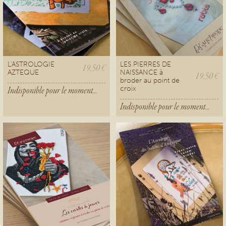
L'ASTROLOGIE
LES PIERRES DE
19,50 €
AZTEQUE
NAISSANCE à
19,50 €
broder au point de
croix
Indisponible pour le moment...
Indisponible pour le moment...