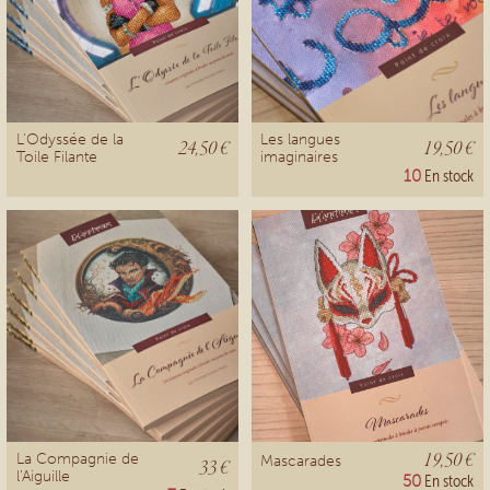
L'Odyssée de la
Les langues
24,50 €
19,50 €
Toile Filante
imaginaires
10
En stock
19,50 €
La Compagnie de
Mascarades
33 €
l'Aiguille
50
En stock