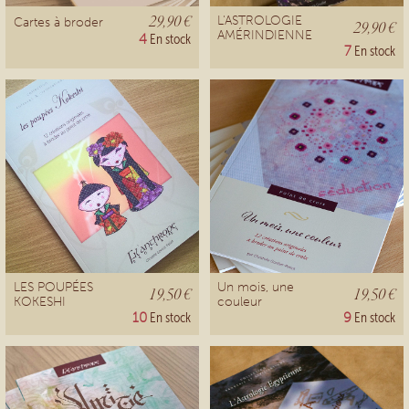
29,90 €
L'ASTROLOGIE
Cartes à broder
29,90 €
AMÉRINDIENNE
4
En stock
7
En stock
LES POUPÉES
Un mois, une
19,50 €
19,50 €
KOKESHI
couleur
10
En stock
9
En stock