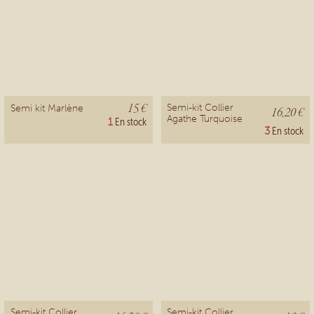
15 €
Semi-kit Collier
Semi kit Marlène
16,20 €
Agathe Turquoise
1
En stock
3
En stock
Semi-kit Collier
Semi-kit Collier