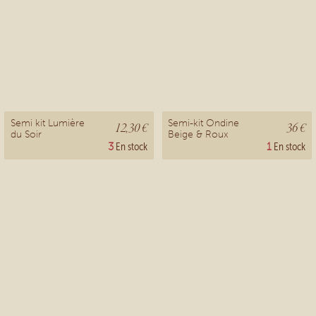
Semi kit Lumière
Semi-kit Ondine
12,30 €
36 €
du Soir
Beige & Roux
3
En stock
1
En stock