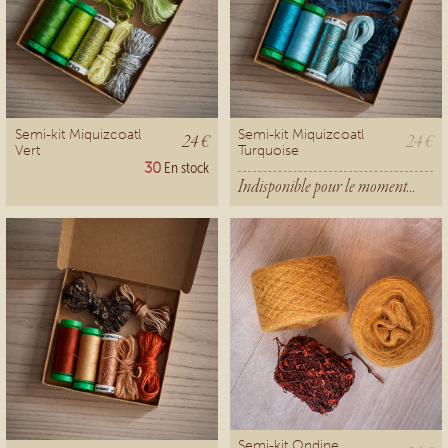
Semi-kit Miquizcoatl
Semi-kit Miquizcoatl
24 €
24 €
Vert
Turquoise
30
En stock
Indisponible pour le moment...
Semi-kit Ondine