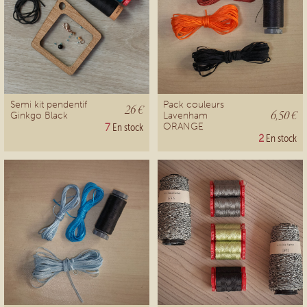
Semi kit pendentif
Pack couleurs
26 €
6,50 €
Ginkgo Black
Lavenham
ORANGE
7
En stock
2
En stock