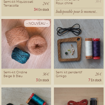
36 €
Semi-kit Miquizcoatl
24 €
Roux chiné
Terracotta
34
En stock
Indisponible pour le moment...
- NOUVEAU -
Semi-kit Ondine
Semi kit pendentif
36 €
26 €
Beige & Bleu
Ginkgo
3
En stock
7
En stock