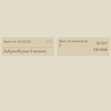
36 €
Semi kit Anémone
Semi-kit GINKGO
49,50 €
2
2
En stock
Indisponible pour le moment...