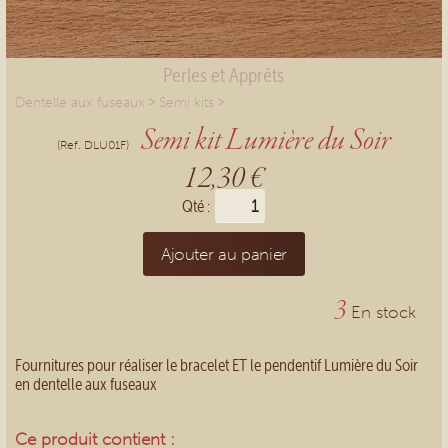
Perles et Apprêts
>
>
Dentelle aux fuseaux
Semi kits
Semi kit Lumière du Soir
(Ref. DLU01F)
12,30 €
Qté :
Ajouter au panier
3
En stock
Fournitures pour réaliser le bracelet ET le pendentif Lumière du Soir
en dentelle aux fuseaux
Ce produit contient :