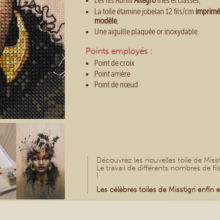
Les fils Aurifil
Allegro
triés et classés,
La toile étamine jobelan 12 fils/cm
imprimée
modèle
,
Une aiguille plaquée or inoxydable.
Points employés :
Point de croix
Point arrière
Point de nœud
Découvrez les nouvelles toile de Misst
Le travail de différents nombres de f
!
Les célèbres toiles de Misstigri enfin e