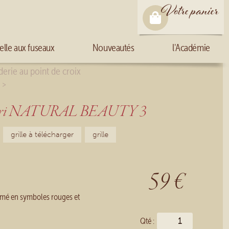
Votre panier
elle aux fuseaux
Nouveautés
l'Académie
erie au point de croix
>
o
igri NATURAL BEAUTY 3
grille à télécharger
grille
59 €
mé en symboles rouges et
Qté :