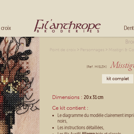
Mélanger les couleurs
Broder en fils multicolores
Accueil
 croix
Dent
Brod
>
>
Point de croix
Personnages
Misstigri & C
Misst
(Ref. MIS13K)
kit complet
Dimensions :
20 x 31 cm
Ce kit contient :
Le diagramme du modèle clairement impri
noirs,
Les instructions détaillées,