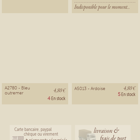
Indisponible pour le moment...
4,80 €
A2780 - Bleu
A5013 - Ardoise
4,80 €
outremer
5
En stock
4
En stock
livraison &
Carte bancaire, paypal
chèque ou virement
frais de port