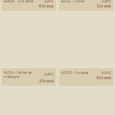
4,80 €
4,80 €
A2606 - Gris perle
A2312 - Ficelle
6
En stock
5
En stock
4,80 €
A2314 - Farine de
A2330 - Noisette
4,80 €
châtaigne
8
En stock
2
En stock