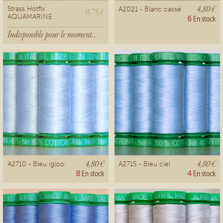
4,80 €
Strass Hotfix
A2021 - Blanc cassé
0,75 €
AQUAMARINE
6
En stock
Indisponible pour le moment...
4,80 €
4,80 €
A2710 - Bleu igloo
A2715 - Bleu ciel
8
En stock
4
En stock