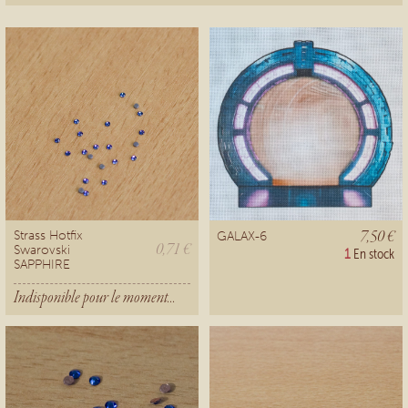
7,50 €
Strass Hotfix
GALAX-6
0,71 €
Swarovski
1
En stock
SAPPHIRE
Indisponible pour le moment...