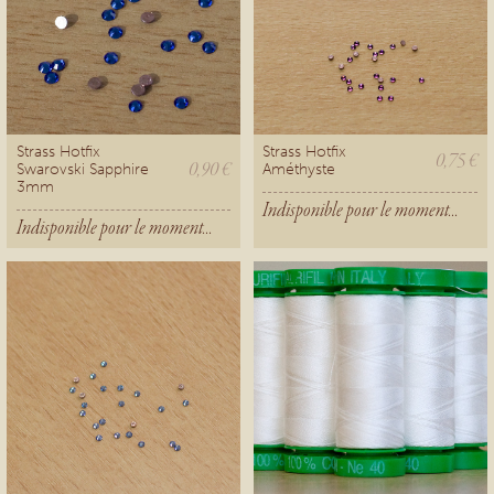
Strass Hotfix
Strass Hotfix
0,75 €
0,90 €
Swarovski Sapphire
Améthyste
3mm
Indisponible pour le moment...
Indisponible pour le moment...