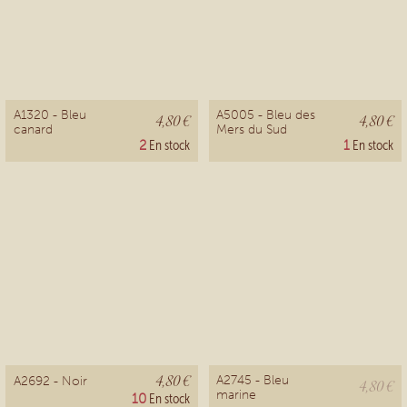
A1320 - Bleu
A5005 - Bleu des
4,80 €
4,80 €
canard
Mers du Sud
2
En stock
1
En stock
4,80 €
A2745 - Bleu
A2692 - Noir
4,80 €
marine
10
En stock