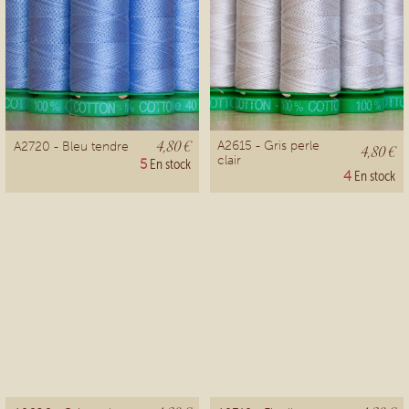
4,80 €
A2615 - Gris perle
A2720 - Bleu tendre
4,80 €
clair
5
En stock
4
En stock