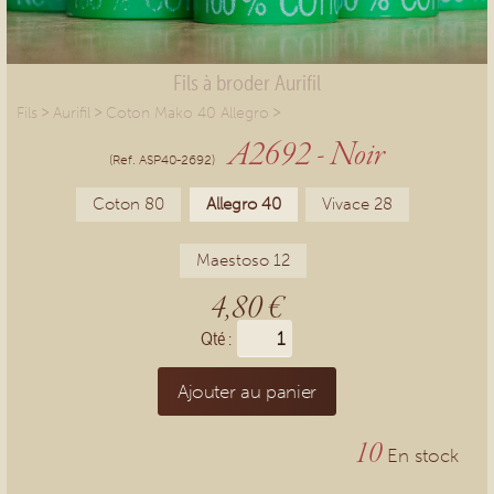
Fils à broder Aurifil
>
>
>
Fils
Aurifil
Coton Mako 40 Allegro
A2692 - Noir
(Ref. ASP40-2692)
Coton 80
Allegro 40
Vivace 28
Maestoso 12
4,80 €
Qté :
Ajouter au panier
10
En stock