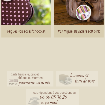
Miguel Pois roses/chocolat
#17 Miguel Bayadère soft pink
livraison &
Carte bancaire, paypal
chèque ou virement
frais de port
paiements sécurisés
nous répondons à vos questions au
06 60 05 36 29
mail
ou par