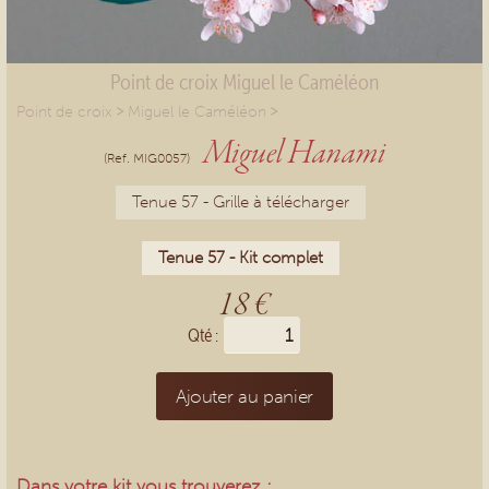
Point de croix Miguel le Caméléon
>
>
Point de croix
Miguel le Caméléon
Miguel Hanami
(Ref. MIG0057)
Tenue 57 - Grille à télécharger
Tenue 57 - Kit complet
18 €
Qté :
Ajouter au panier
Dans votre kit vous trouverez :