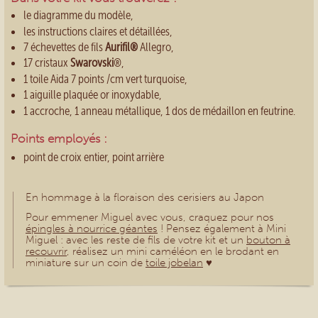
le diagramme du modèle,
les instructions claires et détaillées,
7 échevettes de fils
Aurifil®
Allegro,
17 cristaux
Swarovski
®,
1 toile Aida 7 points /cm vert turquoise,
1 aiguille plaquée or inoxydable,
1 accroche, 1 anneau métallique, 1 dos de médaillon en feutrine.
Points employés :
point de croix entier,
point arrière
En hommage à la floraison des cerisiers au Japon
Pour emmener Miguel avec vous, craquez pour nos
épingles à nourrice géantes
! Pensez également à Mini
Miguel : avec les reste de fils de votre kit et un
bouton à
recouvrir
, réalisez un mini caméléon en le brodant en
miniature sur un coin de
toile jobelan
♥