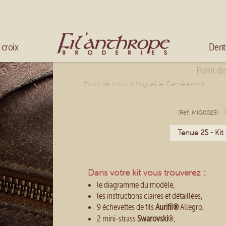
Mélanger les couleurs
Broder en fils multicolores
Accueil
 croix
Dent
Point d
>
>
Point de croix
Miguel le Caméléon
(Ref. MIG0025)
Tenue 25 - Kit
Dans votre kit vous trouverez :
le diagramme du modèle,
les instructions claires et détaillées,
9 échevettes de fils
Aurifil®
Allegro,
2 mini-strass
Swarovski
®,