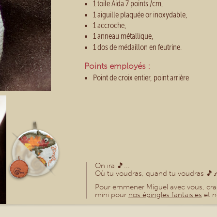
1 toile Aida 7 points /cm,
1 aiguille plaquée or inoxydable,
1 accroche,
1 anneau métallique,
1 dos de médaillon en feutrine.
Points employés :
Point de croix entier, point arrière
On ira 🎵​...
Où tu voudras, quand tu voudras 🎵​🎶​
Pour emmener Miguel avec vous, cr
mini pour
nos épingles fantaisies
et 