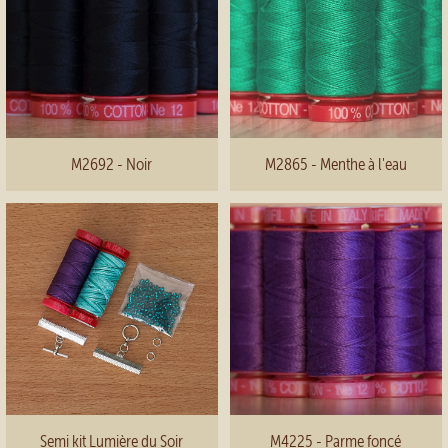
M2692 - Noir
M2865 - Menthe à l'eau
Semi kit Lumière du Soir
M4225 - Parme foncé