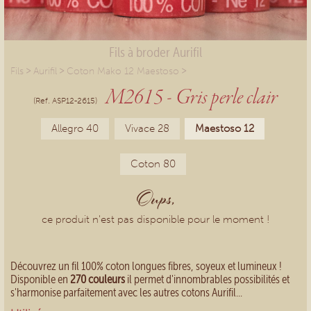
Fils à broder Aurifil
>
>
>
Fils
Aurifil
Coton Mako 12 Maestoso
M2615 - Gris perle clair
(Ref. ASP12-2615)
Allegro 40
Vivace 28
Maestoso 12
Coton 80
Oups,
ce produit n'est pas disponible pour le moment !
Découvrez un fil 100% coton longues fibres, soyeux et lumineux !
Disponible en
270 couleurs
il permet d'innombrables possibilités et
s'harmonise parfaitement avec les autres cotons Aurifil...