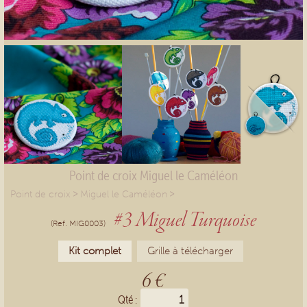
Point de croix Miguel le Caméléon
>
>
Point de croix
Miguel le Caméléon
#3 Miguel Turquoise
(Ref. MIG0003)
Kit complet
Grille à télécharger
6 €
Qté :