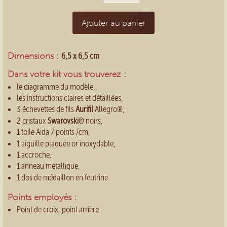
Ajouter au panier
Dimensions :
6,5 x 6,5 cm
Dans votre kit vous trouverez :
le diagramme du modèle,
les instructions claires et détaillées,
3 échevettes de fils
Aurifil
Allegro®,
2 cristaux
Swarovski
® noirs,
1 toile Aida 7 points /cm,
1 aiguille plaquée or inoxydable,
1 accroche,
1 anneau métallique,
1 dos de médaillon en feutrine.
Points employés :
Point de croix, point arrière