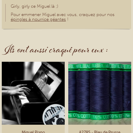
Girly, girly ce Miguel là ;)
Pour emmener Miguel avec vous, craquez pour nos
épingles à nourrice géantes
!
Ils ont aussi craqué pour eux :
Miguel Piano
A2785 - Bleu de Prusse