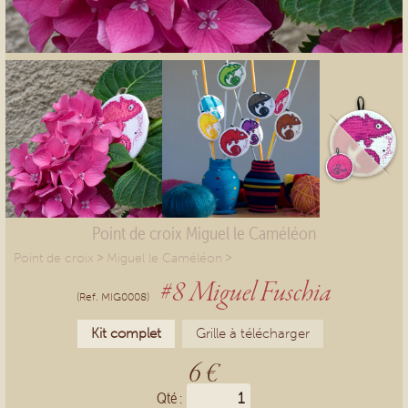
Point de croix Miguel le Caméléon
>
>
Point de croix
Miguel le Caméléon
#8 Miguel Fuschia
(Ref. MIG0008)
Kit complet
Grille à télécharger
6 €
Qté :