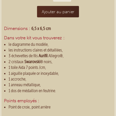
Ajouter au panier
Dimensions :
6,5 x 6,5 cm
Dans votre kit vous trouverez :
le diagramme du modèle,
les instructions claires et détaillées,
3 échevettes de fils
Aurifil
Allegro®,
2 cristaux
Swarovski
® noirs,
1 toile Aida 7 points /cm,
1 aiguille plaquée or inoxydable,
1 accroche,
1 anneau métallique,
1 dos de médaillon en feutrine.
Points employés :
Point de croix, point arrière