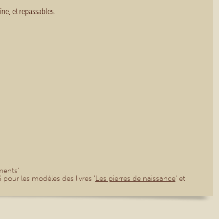
ine, et repassables.
éments'
S pour les modèles des livres '
Les pierres de naissance
' et