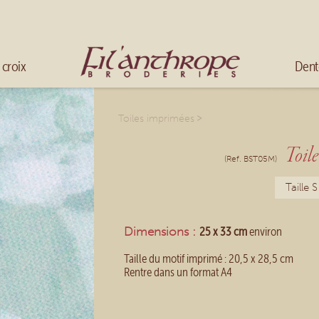
Mélanger les couleurs
Broder en fils multicolores
Accueil
 croix
Dent
>
Toiles imprimées
Toi
(Ref. BST05M)
Taille S
Dimensions :
25 x 33 cm
environ
Taille du motif imprimé : 20,5 x 28,5 cm
Rentre dans un format A4