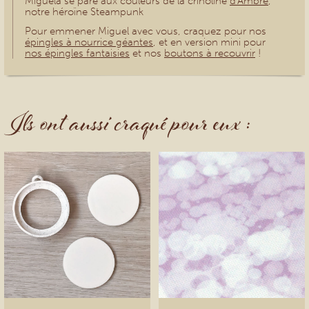
Miguela se pare aux couleurs de la crinoline
d'Ambre
,
notre héroïne Steampunk
Pour emmener Miguel avec vous, craquez pour nos
épingles à nourrice géantes
, et en version mini pour
nos épingles fantaisies
et nos
boutons à recouvrir
!
Ils ont aussi craqué pour eux :