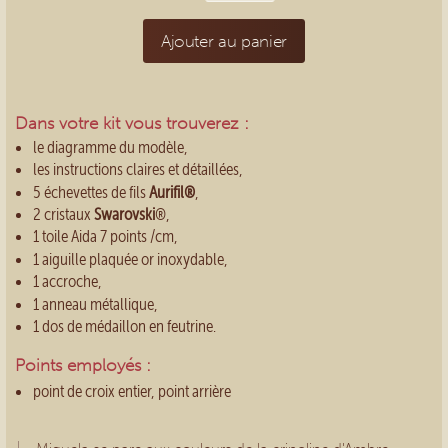
Ajouter au panier
Dans votre kit vous trouverez :
le diagramme du modèle,
les instructions claires et détaillées,
5 échevettes de fils
Aurifil®
,
2 cristaux
Swarovski
®,
1 toile Aida 7 points /cm,
1 aiguille plaquée or inoxydable,
1 accroche,
1 anneau métallique,
1 dos de médaillon en feutrine.
Points employés :
point de croix entier,
point arrière