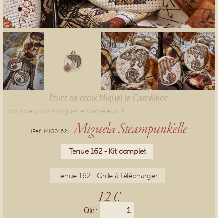
Point de croix Miguel le Caméléon
>
>
Point de croix
Miguel le Caméléon
Miguela Steampunk'elle
(Ref. MIG0162)
Tenue 162 - Kit complet
Tenue 162 - Grille à télécharger
12 €
Qté :