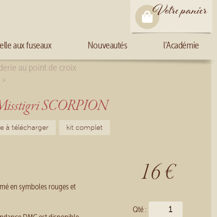
Votre panier
elle aux fuseaux
Nouveautés
l'Académie
erie au point de croix
>
o
Misstigri SCORPION
lle à télécharger
kit complet
16 €
mé en symboles rouges et
Qté :