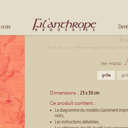
Mélanger les couleurs
Broder en fils multicolores
Accueil
 croix
Dent
Brod
>
>
Point de croix
Personnages
Misstigri & C
(Ref. MIS23G)
grille
gri
Dimensions :
23 x 30 cm
Ce produit contient :
Le diagramme du modèle clairement impri
noirs,
Les instructions détaillées,