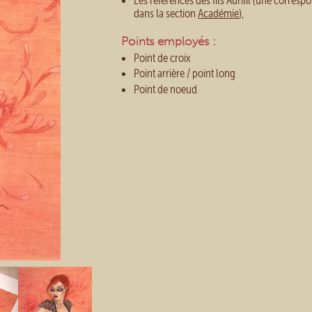
Les références des fils Aurifil (une corre
dans la section
Académie
),
Points employés :
Point de croix
Point arrière / point long
Point de noeud