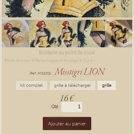
Broderie au point de croix
>
>
>
Point de croix
Personnages
Misstigri & Co
Misstigri LION
(Ref. MIS20G)
kit complet
grille à télécharger
grille
16 €
Qté :
Ajouter au panier