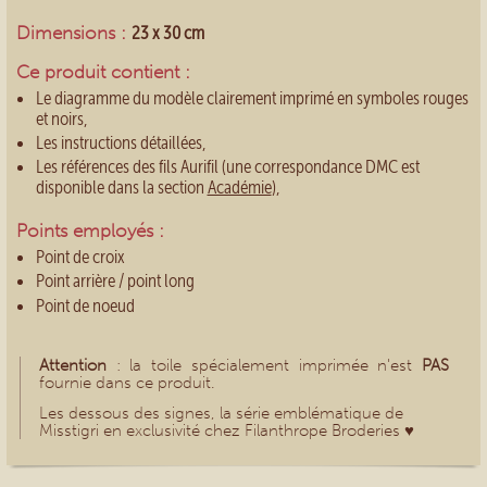
Dimensions :
23 x 30 cm
Ce produit contient :
Le diagramme du modèle clairement imprimé en symboles rouges
et noirs,
Les instructions détaillées,
Les références des fils Aurifil (une correspondance DMC est
disponible dans la section
Académie
),
Points employés :
Point de croix
Point arrière / point long
Point de noeud
Attention
: la toile spécialement imprimée n'est
PAS
fournie dans ce produit.
Les dessous des signes
, la série emblématique de
Misstigri en exclusivité chez Filanthrope Broderies ♥