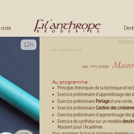
Mélanger les couleurs
Broder en fils multicolores
Accueil
 croix
Dent
Masterc
12h
>
Les Masterclass
Masterc
(Ref. MTC-D009)
Au programme :
Principes théoriques de la technique et lec
Exercice préliminaire d'apprentissage des
Exercice préliminaire
Perlage
d'une corde,
Exercice préliminaire
Gestion des croiseme
Exercice préliminaire d'apprentissage des
Exercice de synthèse sur un modèle
dessin
Maubert pour l'Académie.
Vous monterez le travail réalisé en dentelle s