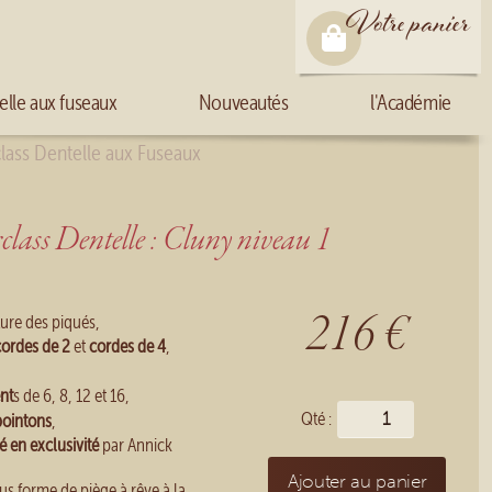
Votre panier
elle aux fuseaux
Nouveautés
l'Académie
lass Dentelle aux Fuseaux
lass Dentelle : Cluny niveau 1
216 €
ture des piqués,
cordes de 2
et
cordes de 4
,
nt
s de 6, 8, 12 et 16,
Qté :
pointons
,
é en exclusivité
par Annick
Ajouter au panier
ous forme de piège à rêve à la