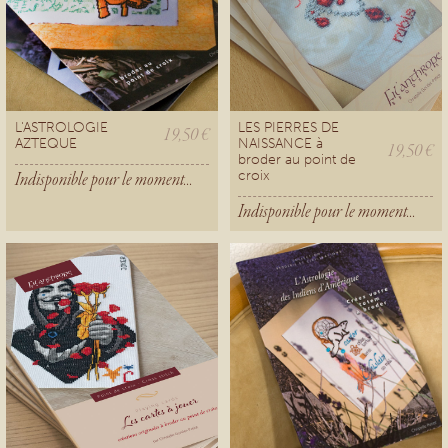
L'ASTROLOGIE
LES PIERRES DE
19,50 €
AZTEQUE
NAISSANCE à
19,50 €
broder au point de
croix
Indisponible pour le moment...
Indisponible pour le moment...