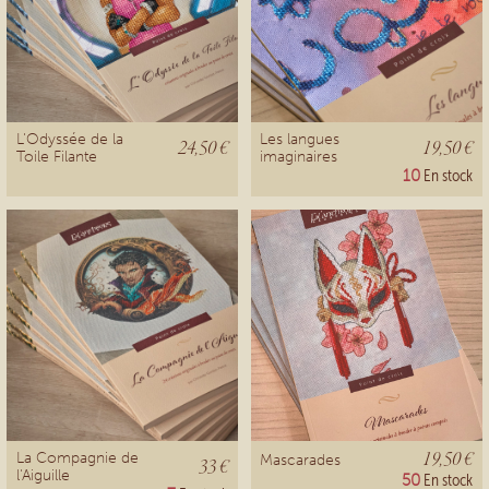
L'Odyssée de la
Les langues
24,50 €
19,50 €
Toile Filante
imaginaires
10
En stock
19,50 €
La Compagnie de
Mascarades
33 €
l'Aiguille
50
En stock