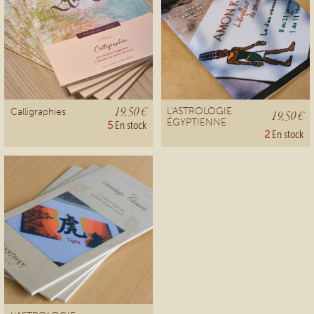
19,50 €
L'ASTROLOGIE
Calligraphies
19,50 €
ÉGYPTIENNE
5
En stock
2
En stock