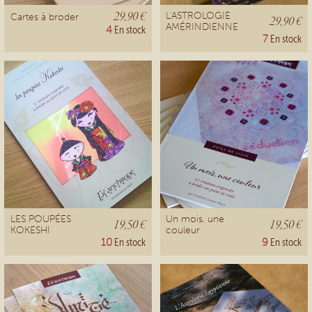
29,90 €
L'ASTROLOGIE
Cartes à broder
29,90 €
AMÉRINDIENNE
4
En stock
7
En stock
LES POUPÉES
Un mois, une
19,50 €
19,50 €
KOKESHI
couleur
10
En stock
9
En stock