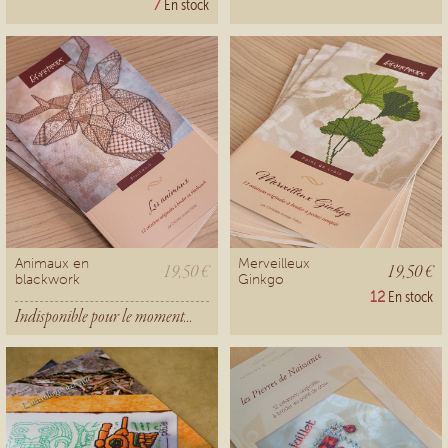
7
En stock
Animaux en
Merveilleux
19,50 €
19,50 €
blackwork
Ginkgo
12
En stock
Indisponible pour le moment...