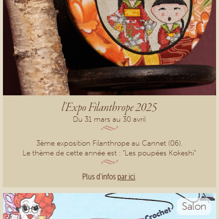
l'Expo Filanthrope 2025
Du 31 mars au 30 avril
3ème exposition Filanthrope au Cannet (06).
Le thème de cette année est : "Les poupées Kokeshi"
Plus d'infos
par ici
.
Salon