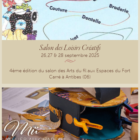
Salon des Loisirs Créatifs
26,27 & 28 septembre 2025
4ème édition du salon des Arts du fil aux Espaces du Fort
Carré à Antibes (06)
Mü
ATELIER AU CHAPEAU