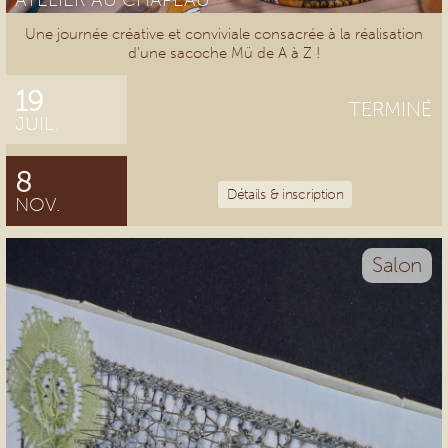
Une journée créative et conviviale consacrée à la réalisation
d'une sacoche Mü de A à Z !
19
TERMINÉ
JUIL.
8
Détails & inscription
NOV.
Salon