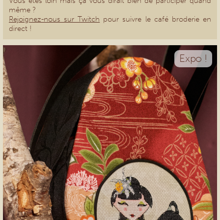
Vous êtes loin mais ça vous dirait bien de participer quand
même ?
Rejoignez-nous sur Twitch
pour suivre le café broderie en
direct !
Expo !