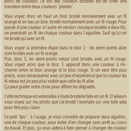
blocs de couleurs. Le but des couleurs doubles est de créer une
transition entre deux couleurs "pleines".
Vous voyez donc en haut un bloc brodé normalement avec un fil
orange et en bas un bloc brodé normalement avec un fil rouge. Pour
passer d'une couleur à l'autre en version classique brodée à deux fils,
on prendrait un fil de chaque couleur dans l'aiguillée. Sauf qu'ici on
ne brode qu'avec un fil.
Vous voyez la première étape dans le bloc 2 : les demi-points aller
sont brodés avec un fil orange.
Puis, bloc 3, les demi-points retour sont brodés avec un fil rouge.
Vous voyez alors que le bloc 3 apparait dans une couleur à mi-
chemin entre le bloc orange et le bloc rouge. Si on veut être plus
précis, vous remarquerez avec un peu d'expérience que la couleur du
fil retour est un peu plus visible que celle du fil aller.
Ça peut guider votre choix pour affiner les dégradés.
Cette technique est extensible à toute broderie faite en un fil. D'ailleurs
vous voyez sur ma photo que j'ai brodé l'exemple sur une toile aida
pour être plus claire.
Le petit
"tips"
: à l'usage, je vous conseille de préparer deux aiguilles,
une de chaque couleur, pour éviter d'en changer sans arrêt au cours
du travail. Et puis, ça vous aidera à bien penser à changer de couleur