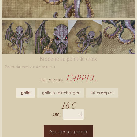
Broderie au point de croix
>
>
Point de croix
Animaux
L'APPEL
(Ref. CFA01G)
grille
grille à télécharger
kit complet
16 €
Qté :
Ajouter au panier