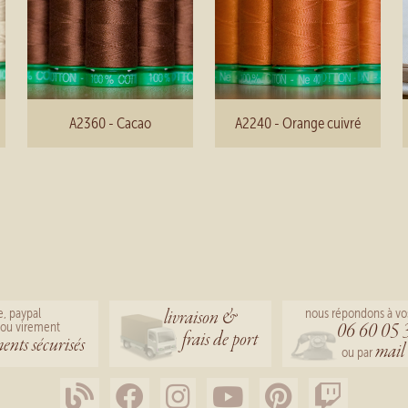
A2360 - Cacao
A2240 - Orange cuivré
livraison &
e, paypal
nous répondons à vo
06 60 05 
ou virement
frais de port
ents sécurisés
mail
ou par