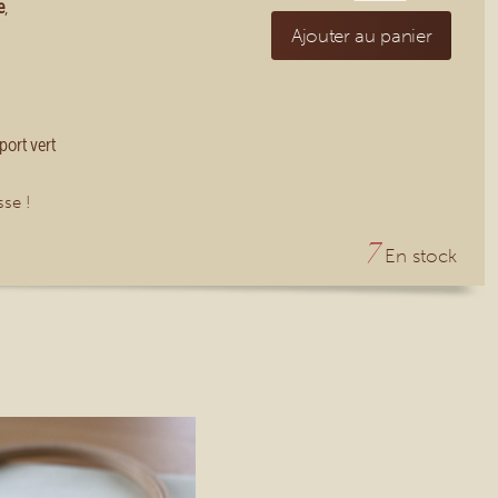
e
,
Ajouter au panier
ort vert
sse !
7
En stock