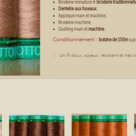
Broderie miniature &
broderie traditionnell
Dentelle aux fuseaux
,
Appliqué main et machine,
Broderie machine,
Quilting main et
machine
...
Conditionnement :
bobine de 150m
supp
Un fil doux, soyeux, résistant et très li