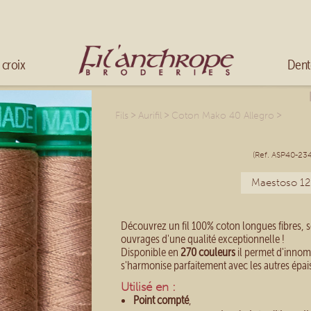
Mélanger les couleurs
Broder en fils multicolores
Accueil
 croix
Dent
>
>
>
Fils
Aurifil
Coton Mako 40 Allegro
(Ref. ASP40-23
Maestoso 12
Découvrez un fil 100% coton longues fibres, s
ouvrages d'une qualité exceptionnelle !
Disponible en
270 couleurs
il permet d'innomb
s'harmonise parfaitement avec les autres épaiss
Utilisé en :
Point compté
,