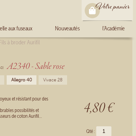
Votre panier
elle aux fuseaux
Nouveautés
l'Académie
Fils à broder Aurifil
A2340 - Sable rose
40)
Allegro 40
Vivace 28
oyeux et résistant pour des
4,80 €
rables possibilités et
eurs de coton Aurifil...
Qté :