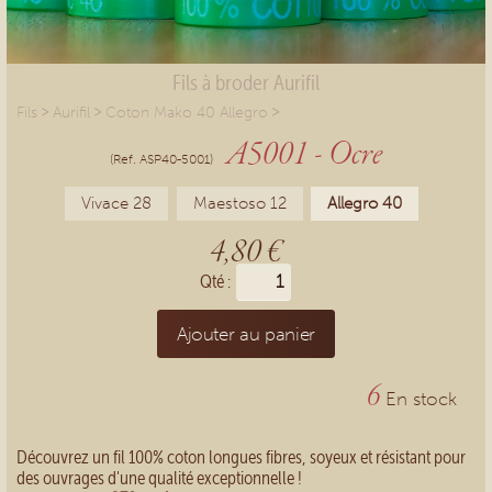
Fils à broder Aurifil
>
>
>
Fils
Aurifil
Coton Mako 40 Allegro
A5001 - Ocre
(Ref. ASP40-5001)
Vivace 28
Maestoso 12
Allegro 40
4,80 €
Qté :
Ajouter au panier
6
En stock
Découvrez un fil 100% coton longues fibres, soyeux et résistant pour
des ouvrages d'une qualité exceptionnelle !