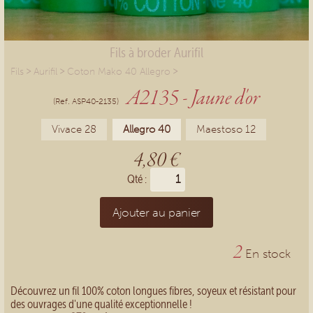
Fils à broder Aurifil
>
>
>
Fils
Aurifil
Coton Mako 40 Allegro
A2135 - Jaune d'or
(Ref. ASP40-2135)
Vivace 28
Allegro 40
Maestoso 12
4,80 €
Qté :
Ajouter au panier
2
En stock
Découvrez un fil 100% coton longues fibres, soyeux et résistant pour
des ouvrages d'une qualité exceptionnelle !