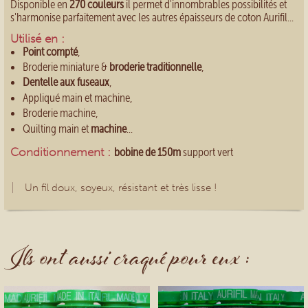
Disponible en
270 couleurs
il permet d'innombrables possibilités et
s'harmonise parfaitement avec les autres épaisseurs de coton Aurifil...
Utilisé en :
Point compté
,
Broderie miniature &
broderie traditionnelle
,
Dentelle aux fuseaux
,
Appliqué main et machine,
Broderie machine,
Quilting main et
machine
...
Conditionnement :
bobine de 150m
support vert
Un fil doux, soyeux, résistant et très lisse !
Ils ont aussi craqué pour eux :