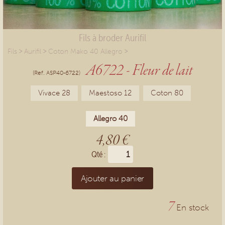
Fils à broder Aurifil
>
>
>
Fils
Aurifil
Coton Mako 40 Allegro
A6722 - Fleur de lait
(Ref. ASP40-6722)
Vivace 28
Maestoso 12
Coton 80
Allegro 40
4,80 €
Qté :
Ajouter au panier
7
En stock