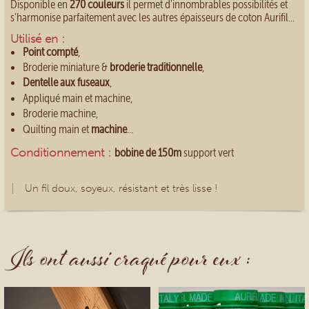
Disponible en
270 couleurs
il permet d'innombrables possibilités et
s'harmonise parfaitement avec les autres épaisseurs de coton Aurifil...
Utilisé en :
Point compté
,
Broderie miniature &
broderie traditionnelle
,
Dentelle aux fuseaux
,
Appliqué main et machine,
Broderie machine,
Quilting main et
machine
...
Conditionnement :
bobine de 150m
support vert
Un fil doux, soyeux, résistant et très lisse !
Ils ont aussi craqué pour eux :