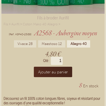
Fils à broder Aurifil
>
>
>
Fils
Aurifil
Coton Mako 40 Allegro
A2568 - Aubergine moyen
(Ref. ASP40-2568)
Vivace 28
Maestoso 12
Allegro 40
4,80 €
Qté :
Ajouter au panier
8
En stock
Découvrez un fil 100% coton longues fibres, soyeux et résistant pour
des ouvrages d'une qualité exceptionnelle !