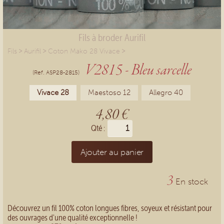
Fils à broder Aurifil
>
>
>
Fils
Aurifil
Coton Mako 28 Vivace
V2815 - Bleu sarcelle
(Ref. ASP28-2815)
Vivace 28
Maestoso 12
Allegro 40
4,80 €
Qté :
Ajouter au panier
3
En stock
Découvrez un fil 100% coton longues fibres, soyeux et résistant pour
des ouvrages d'une qualité exceptionnelle !