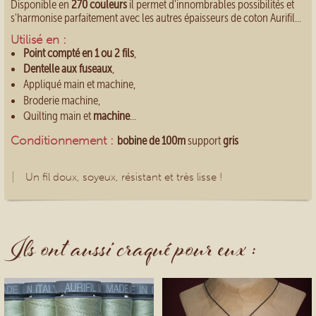
Disponible en
270 couleurs
il permet d'innombrables possibilités et
s'harmonise parfaitement avec les autres épaisseurs de coton Aurifil...
Utilisé en :
Point compté en 1 ou 2 fils
,
Dentelle aux fuseaux
,
Appliqué main et machine,
Broderie machine,
Quilting main et
machine
...
Conditionnement :
bobine de 100m
support
gris
Un fil doux, soyeux, résistant et très lisse !
Ils ont aussi craqué pour eux :