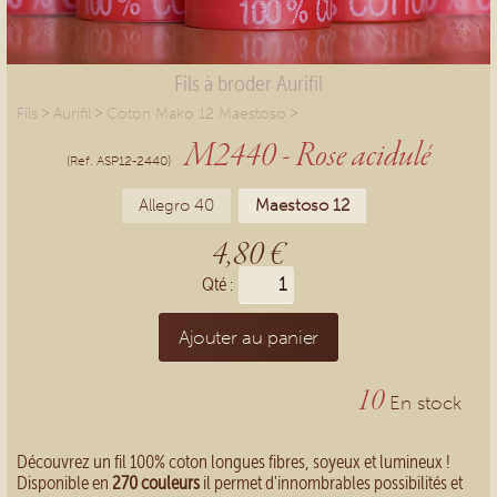
Fils à broder Aurifil
>
>
>
Fils
Aurifil
Coton Mako 12 Maestoso
M2440 - Rose acidulé
(Ref. ASP12-2440)
Allegro 40
Maestoso 12
4,80 €
Qté :
Ajouter au panier
10
En stock
Découvrez un fil 100% coton longues fibres, soyeux et lumineux !
Disponible en
270 couleurs
il permet d'innombrables possibilités et