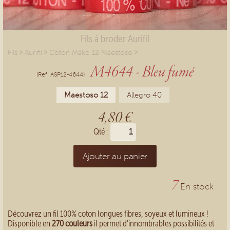
Fils à broder Aurifil
>
>
>
Fils
Aurifil
Coton Mako 12 Maestoso
M4644 - Bleu fumé
(Ref. ASP12-4644)
Maestoso 12
Allegro 40
4,80 €
Qté :
Ajouter au panier
7
En stock
Découvrez un fil 100% coton longues fibres, soyeux et lumineux !
Disponible en
270 couleurs
il permet d'innombrables possibilités et