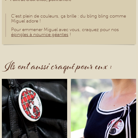
C'est plein de couleurs, ça brille : du bling bling comme
Miguel adore !
Pour emmener Miguel avec vous, craquez pour nos
épingles à nourrice géantes
!
Ils ont aussi craqué pour eux :