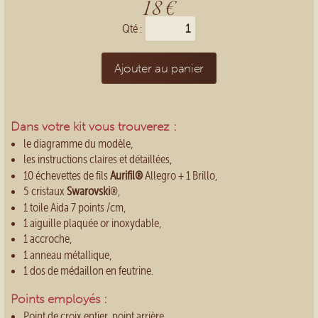
18 €
Qté :
Ajouter au panier
Dans votre kit vous trouverez :
le diagramme du modèle,
les instructions claires et détaillées,
10 échevettes de fils
Aurifil®
Allegro + 1 Brillo,
5 cristaux
Swarovski
®,
1 toile Aida 7 points /cm,
1 aiguille plaquée or inoxydable,
1 accroche,
1 anneau métallique,
1 dos de médaillon en feutrine.
Points employés :
Point de croix entier, point arrière