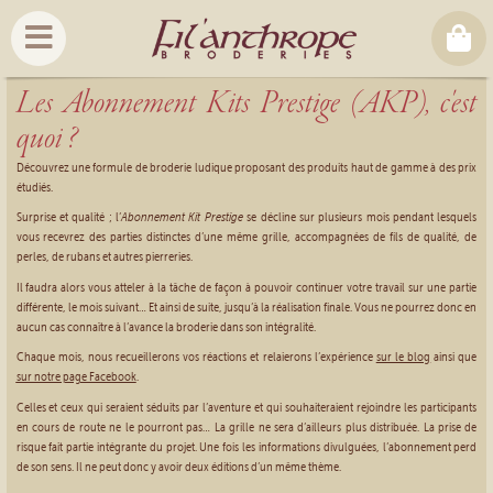
Les Abonnement Kits Prestige (AKP), c'est
quoi ?
Découvrez une formule de broderie ludique proposant des produits haut de gamme à des prix
étudiés.
Surprise et qualité ; l’
Abonnement Kit Prestige
se décline sur plusieurs mois pendant lesquels
vous recevrez des parties distinctes d’une même grille, accompagnées de fils de qualité, de
perles, de rubans et autres pierreries.
Il faudra alors vous atteler à la tâche de façon à pouvoir continuer votre travail sur une partie
différente, le mois suivant… Et ainsi de suite, jusqu’à la réalisation finale. Vous ne pourrez donc en
aucun cas connaître à l’avance la broderie dans son intégralité.
Chaque mois, nous recueillerons vos réactions et relaierons l’expérience
sur le blog
ainsi que
sur notre page Facebook
.
Celles et ceux qui seraient séduits par l’aventure et qui souhaiteraient rejoindre les participants
en cours de route ne le pourront pas… La grille ne sera d’ailleurs plus distribuée. La prise de
risque fait partie intégrante du projet. Une fois les informations divulguées, l’abonnement perd
de son sens. Il ne peut donc y avoir deux éditions d’un même thème.