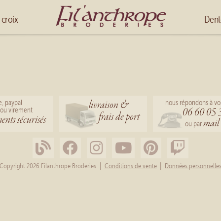
Accueil
 croix
Dent
livraison &
e, paypal
nous répondons à vo
06 60 05 
ou virement
frais de port
ents sécurisés
mail
ou par
|
|
Copyright 2026 Filanthrope Broderies
Conditions de vente
Données personnelle